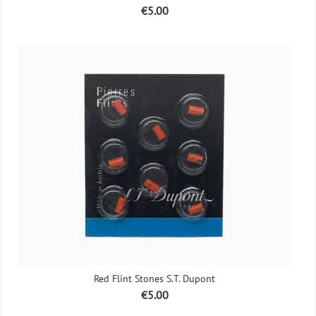
Price
€5.00
Red Flint Stones S.T. Dupont
Price
€5.00