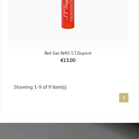
Red Gas Refill S.T.Dupont
Price
€13.00
Showing 1-9 of 9 item(s)
1