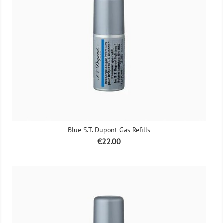
Blue S.T. Dupont Gas Refills
Price
€22.00