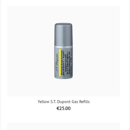
Yellow S.T. Dupont Gas Refills
Price
€25.00