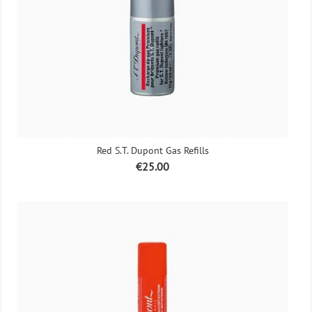
Red S.T. Dupont Gas Refills
Price
€25.00