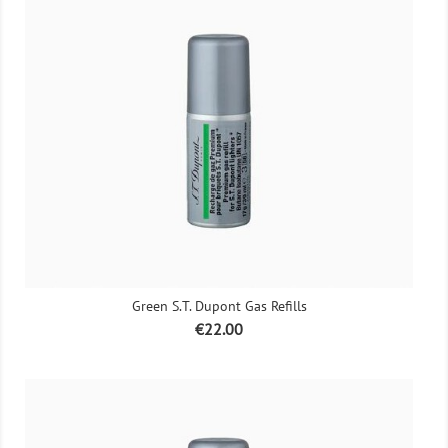
Green S.T. Dupont Gas Refills
Price
€22.00