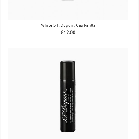
White S.T. Dupont Gas Refills
Price
€12.00