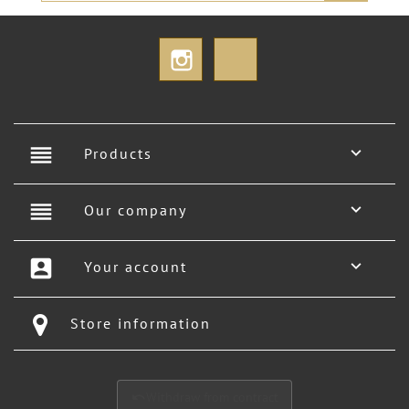
Instagram
TikTok
reorder

Products
reorder

Our company
account_box

Your account
Store information
Withdraw from contract