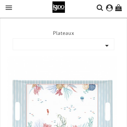

(0)
Plateaux
