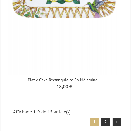
Plat À Cake Rectangulaire En Mélamine...
Prix
18,00 €
Affichage 1-9 de 15 article(s)
1
2