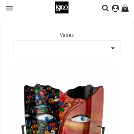

(0)
Vases
