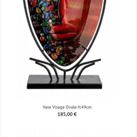
Vase Visage Ovale H.49cm
Prix
185,00 €