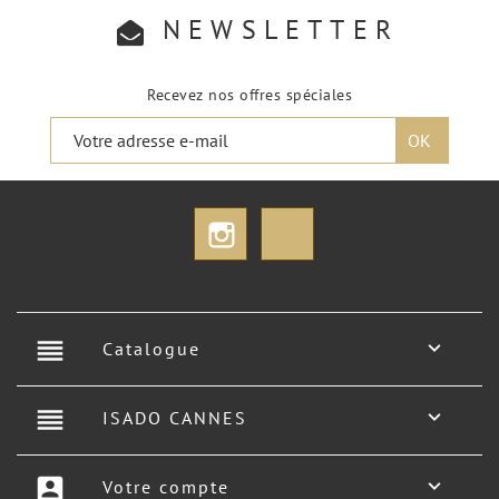
NEWSLETTER
Recevez nos offres spéciales
Instagram
TikTok
reorder

Catalogue
reorder

ISADO CANNES
account_box

Votre compte