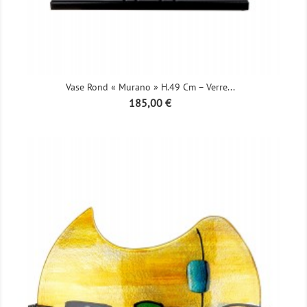
Vase Rond « Murano » H.49 Cm – Verre...
Prix
185,00 €