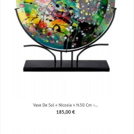
Vase De Sol « Nicosia » H.50 Cm –...
Prix
185,00 €