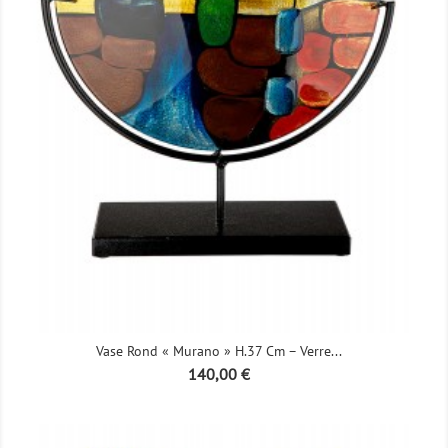
Vase Rond « Murano » H.37 Cm – Verre...
Prix
140,00 €