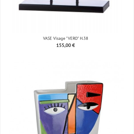
VASE Visage "VERO" H.38
Prix
155,00 €