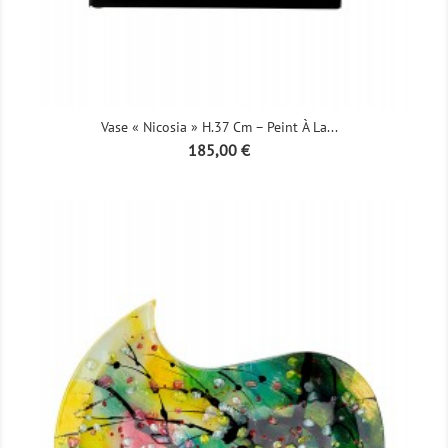
Vase « Nicosia » H.37 Cm – Peint À La...
Prix
185,00 €