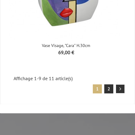
Vase Visage, "Cara" H.30cm
Prix
69,00 €
Affichage 1-9 de 11 article(s)
1
2