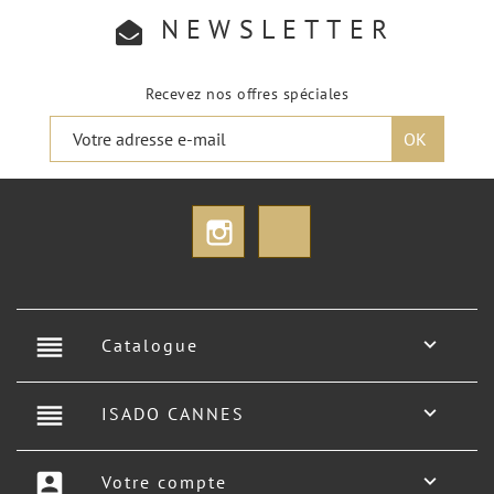
NEWSLETTER
Recevez nos offres spéciales
Instagram
TikTok
reorder

Catalogue
reorder

ISADO CANNES
account_box

Votre compte