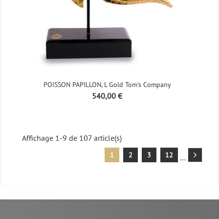
POISSON PAPILLON, L Gold Tom's Company
Prix
540,00 €
Affichage 1-9 de 107 article(s)
1
2
3
12
…