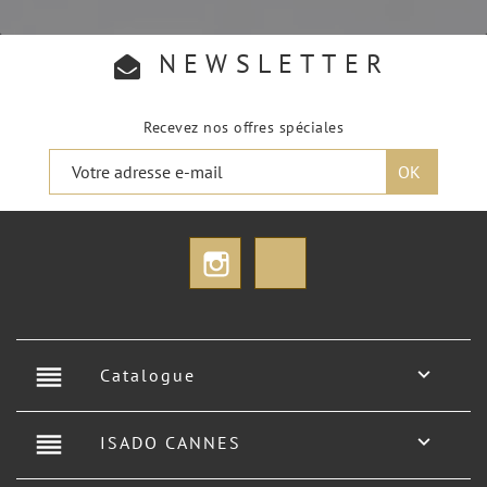
NEWSLETTER
Recevez nos offres spéciales
Instagram
TikTok
reorder

Catalogue
reorder

ISADO CANNES