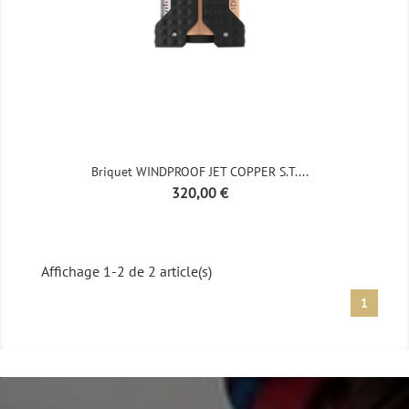
Briquet WINDPROOF JET COPPER S.T....
Prix
320,00 €
Affichage 1-2 de 2 article(s)
1