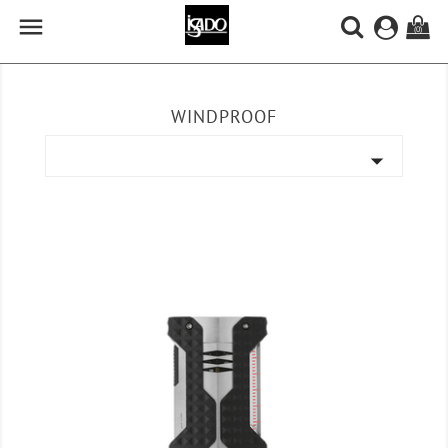

(0)
WINDPROOF
