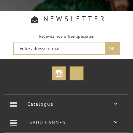
NEWSLETTER
Recevez nos offres spéciales
Instagram
TikTok
reorder

Catalogue
reorder

ISADO CANNES