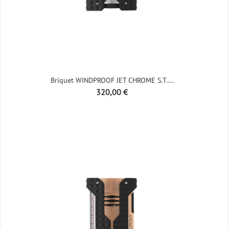
Briquet WINDPROOF JET CHROME S.T....
Prix
320,00 €